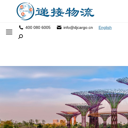
400 080 6005
info@djcargo.cn
English
Search: