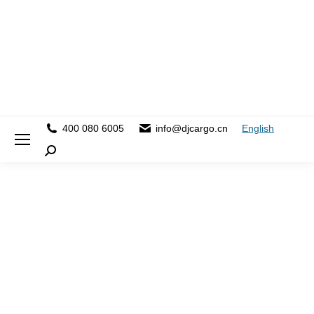
400 080 6005
info@djcargo.cn
English
Search: