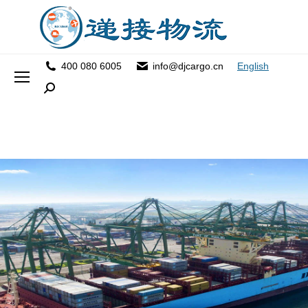
400 080 6005
info@djcargo.cn
English
Search: