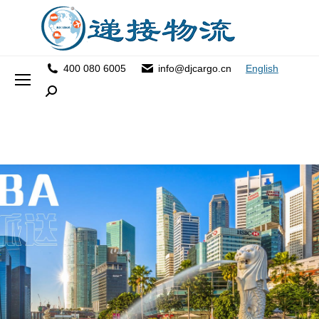
400 080 6005
info@djcargo.cn
English
Search: