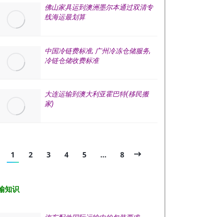
佛山家具运到澳洲墨尔本通过双清专
线海运最划算
中国冷链费标准, 广州冷冻仓储服务,
冷链仓储收费标准
大连运输到澳大利亚霍巴特(移民搬
家)
1
2
3
4
5
…
8
输知识