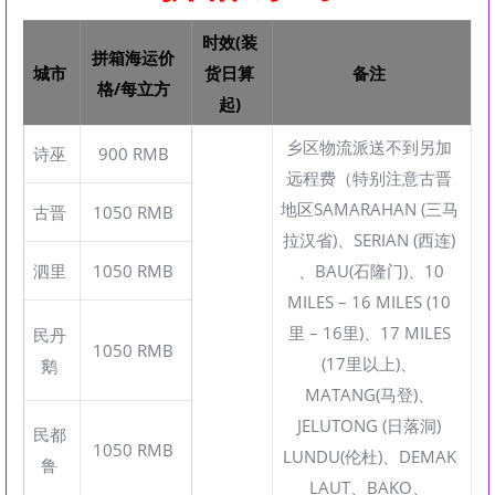
时效(装
拼箱海运价
城市
货日算
备注
格/每立方
起)
乡区物流派送不到另加
诗巫
900 RMB
远程费（特别注意古晋
地区SAMARAHAN (三马
古晋
1050 RMB
拉汉省)、SERIAN (西连)
泗里
1050 RMB
、BAU(石隆门)、10
MILES – 16 MILES (10
里 – 16里)、17 MILES
民丹
1050 RMB
(17里以上)、
鹅
MATANG(马登)、
JELUTONG (日落洞)
民都
1050 RMB
LUNDU(伦杜)、DEMAK
鲁
LAUT、BAKO、