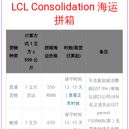
LCL Consolidation 海运
拼箱
计算方
式 1 立
货物
拼箱海
时效(装货
方 ≤
备注
种类
运价格
日算起)
500 公
斤
保守时间
不含新加坡消费
普通
1 立方
550
12- 15 天
税GST 9% /单独
货物
启运
RMB
|
查看正
以进口公司UEN
常时效
名义清关出GST
permit
保守时间
150RMB/票 | 无
敏感
1 立方
650
12- 15 天
需单独清关无额