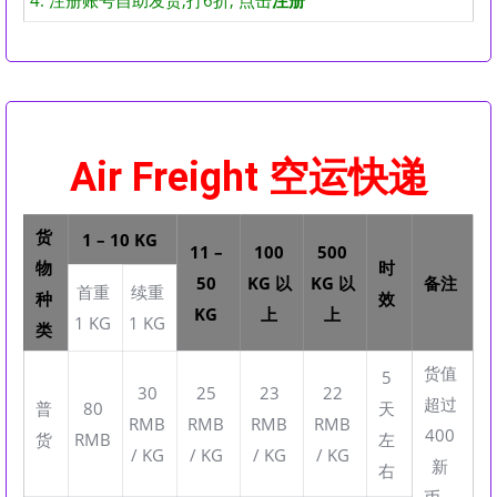
4. 注册账号自助发货,打6折, 点击
注册
Air Freight 空运快递
货
1 – 10 KG
11 –
100
500
物
时
50
KG 以
KG 以
备注
首重
续重
种
效
KG
上
上
1 KG
1 KG
类
货值
5
30
25
23
22
超过
普
80
天
RMB
RMB
RMB
RMB
400
货
RMB
左
/ KG
/ KG
/ KG
/ KG
新
右