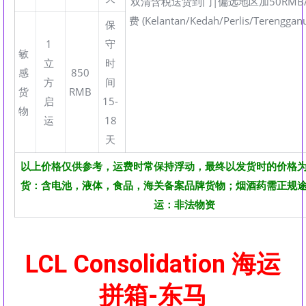
双清含税送货到门|偏远地区加50RMB
费 (Kelantan/Kedah/Perlis/Terenggan
保
1
守
敏
立
时
感
850
方
间
货
RMB
启
15-
物
运
18
天
以上价格仅供参考，运费时常保持浮动，最终以发货时的价格
货：含电池，液体，食品，海关备案品牌货物；烟酒药需正规途径
运：非法物资
LCL Consolidation 海运
拼箱-东马