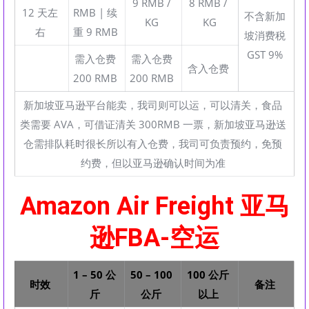
9 RMB /
8 RMB /
12 天左
RMB | 续
不含新加
KG
KG
右
重 9 RMB
坡消费税
GST 9%
需入仓费
需入仓费
含入仓费
200 RMB
200 RMB
新加坡亚马逊平台能卖，我司则可以运，可以清关，食品
类需要 AVA，可借证清关 300RMB 一票，新加坡亚马逊送
仓需排队耗时很长所以有入仓费，我司可负责预约，免预
约费，但以亚马逊确认时间为准
Amazon Air Freight 亚马
逊FBA-空运
1 – 50 公
50 – 100
100 公斤
时效
备注
斤
公斤
以上