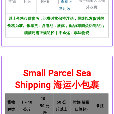
货物
启运
RMB
|
查看正
外收费
常时效
以上价格仅供参考，运费时常保持浮动，最终以发货时的
价格为准。敏感货：含电池，液体，食品(非肉蛋奶制品)；
烟酒药需正规途径 | 不承运：非法物资
Small Parcel Sea
Shipping 海运小包裹
10 –
货物
1 – 10
50 公
时效(装货
50 公
备注
种类
公斤
斤以上
日算起)
斤