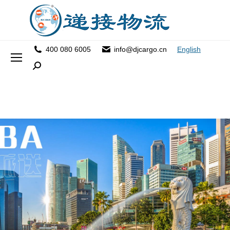
400 080 6005
info@djcargo.cn
English
Search: