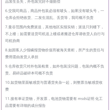
品发生丢失，外包装完好不做赔偿
6.交我司商品，商品外包装必须有唛头，如果没有唛头号，一
仓库会拒绝收货、二发生混乱、丢货等，我司概不负责
7.曼谷范围内免费派送，其他地区实报实销；派送只到楼下，
不上楼；如需要送货司机送上楼或者搬进仓库请收货人自行与
司机协商
8.如因客人少报瞒报货物价值而被海关查柜，所产生的责任与
费用需由发货人承担
9.仓库收货只对外包装检查，如外包装没问题，包装内概不负
责。易碎品破碎本司概不负责
10.如货物里面敏感货与普通货夹杂一起，则整票当敏感货收
费
11.接有单证货物，开发票，电池货物需要有 msds证明 化工
品需要有详细的成分报告