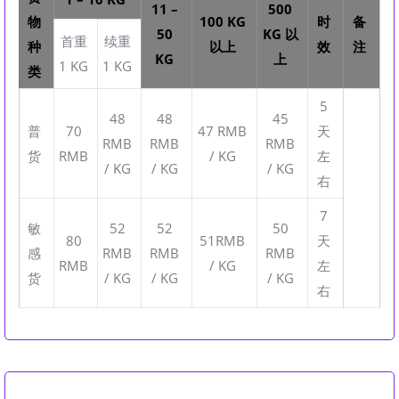
11 –
500
物
100 KG
时
备
50
KG 以
首重
续重
种
以上
效
注
KG
上
1 KG
1 KG
类
5
48
48
45
普
70
47 RMB
天
RMB
RMB
RMB
货
RMB
/ KG
左
/ KG
/ KG
/ KG
右
7
敏
52
52
50
80
51RMB
天
感
RMB
RMB
RMB
RMB
/ KG
左
货
/ KG
/ KG
/ KG
右