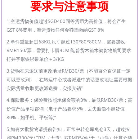
要求与注意事项
1.空运货物价值超过SGD400同等货币为高价值，将会产生
GST 8%费用，海运货物任何金额需缴纳GST 8%
2.单件重量超过68KG,尺寸超过130*80*80CM，需要加收
RMB150/票；需要打卡脚9CM高,普货木箱木架货物航司要求
打井字形铁绑带单价＋3/KG
3.货物在未派送前更改地址RMB30/票（不能百分百保证一定
可以更改到），在转运中心或者派送中的话更改地址需要根据
实际货量收取更改派送费，实报实销”
4.保险服务：保险费按照承保金额的3%，最低RMB30/票；高
价值产品单独咨询（电子产品要求5%，丢失赔偿不超货值
80%，如手机、平板等)”
5.如有大批货物请提前告知，正常中转仓库免仓3天，超过按
照RMB30/天/CBM（大货）或RMB5/件/天（小件）计算仓储