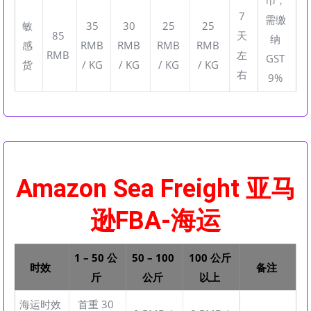
币，
7
需缴
敏
35
30
25
25
85
天
纳
感
RMB
RMB
RMB
RMB
RMB
左
GST
货
/ KG
/ KG
/ KG
/ KG
右
9%
Amazon Sea Freight 亚马
逊FBA-海运
1 – 50 公
50 – 100
100 公斤
时效
备注
斤
公斤
以上
海运时效
首重 30