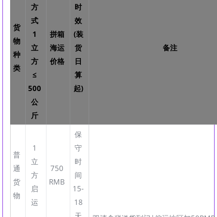
方
时
式
效
货
1
拼箱
(装
物
立
海运
货
备注
种
方
价格
日
类
≤
算
500
起)
公
斤
保
1
守
普
立
时
通
750
方
间
货
RMB
启
15-
物
运
18
天