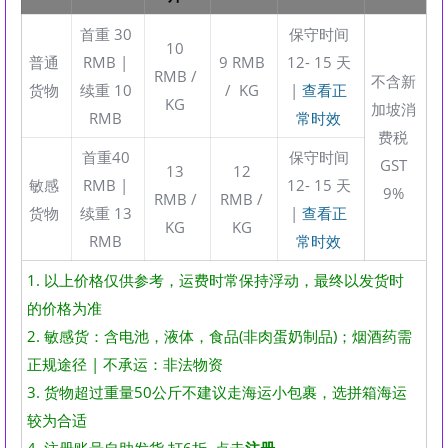
首重 30
保守时间
10
普通
RMB |
9 RMB
12- 15 天
RMB /
不含新
货物
续重 10
/ KG
|
查看正
KG
加坡消
RMB
常时效
费税
首重40
保守时间
GST
13
12
敏感
RMB |
12- 15 天
9%
RMB /
RMB /
货物
续重 13
|
查看正
KG
KG
RMB
常时效
1. 以上价格仅供参考，运费时常保持浮动，最终以发货时
的价格为准
2. 敏感货：含电池，液体，食品(非肉蛋奶制品)；烟酒药需
正规途径 | 不承运：非法物资
3. 货物超过重量50公斤不建议走海运小包裹，选拼箱海运
较为合适