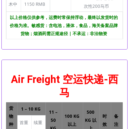
木中
1150 RMB
次性200马币
以上价格仅供参考，运费时常保持浮动，最终以发货时的
价格为准。敏感货：含电池，液体，食品，海关备案品牌
货物；烟酒药需正规途径 | 不承运：非法物资
Air Freight 空运快递-西
马
货
1 – 10 KG
11 –
500
物
100 KG
时
备
50
KG 以
首重
续重
种
以上
效
注
KG
上