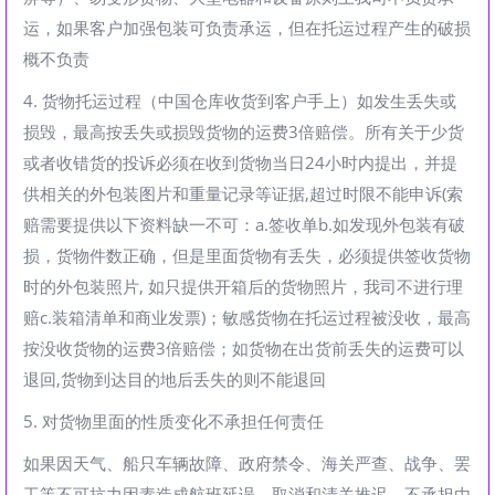
运，如果客户加强包装可负责承运，但在托运过程产生的破损
概不负责
4. 货物托运过程（中国仓库收货到客户手上）如发生丢失或
损毁，最高按丢失或损毁货物的运费3倍赔偿。所有关于少货
或者收错货的投诉必须在收到货物当日24小时内提出，并提
供相关的外包装图片和重量记录等证据,超过时限不能申诉(索
赔需要提供以下资料缺一不可：a.签收单b.如发现外包装有破
损，货物件数正确，但是里面货物有丢失，必须提供签收货物
时的外包装照片, 如只提供开箱后的货物照片，我司不进行理
赔c.装箱清单和商业发票)；敏感货物在托运过程被没收，最高
按没收货物的运费3倍赔偿；如货物在出货前丢失的运费可以
退回,货物到达目的地后丢失的则不能退回
5. 对货物里面的性质变化不承担任何责任
如果因天气、船只车辆故障、政府禁令、海关严查、战争、罢
工等不可抗力因素造成航班延误、取消和清关推迟，不承担由