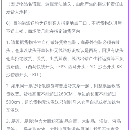
（因货物品名谎报、漏报无法通关，由此产生的损失和责任由
发货人承担）
6）目的港派送均为送到客人指定地点门口，不把货物送进屋
不送上楼，商场类只能在指定卸货区内
1. 请根据货物特性自行做好货物包装，商品外包装必须有唛
头，仓库以唛头开单装柜无线路标识默认是西马，因没有唛头
仓库拒绝收货、丢货、出货延误、线路出错产生转运费等不负
责赔偿。（西马快线开头：EPS- 西马开头：YD- 沙巴开头:KK-
沙捞越开头：KU-）
2. 如果同一票货物敏感货与普通货夹杂一起，则整票当敏感
货收费。货物高度不能超过260CM，单边的长度不能超过
500cm，超长货物无法派送只能到马来仓库自提或者加钱包
车派送
3. 易碎、易裂(包含大面积石制品台面、木制品、浴缸、液晶
屏等）、易变形货物、大型电器和设备原则上我司不负责承