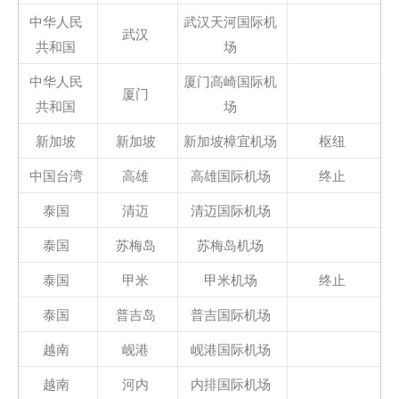
中华人民
武汉天河国际机
武汉
共和国
场
中华人民
厦门高崎国际机
厦门
共和国
场
新加坡
新加坡
新加坡樟宜机场
枢纽
中国台湾
高雄
高雄国际机场
终止
泰国
清迈
清迈国际机场
泰国
苏梅岛
苏梅岛机场
泰国
甲米
甲米机场
终止
泰国
普吉岛
普吉国际机场
越南
岘港
岘港国际机场
越南
河内
内排国际机场