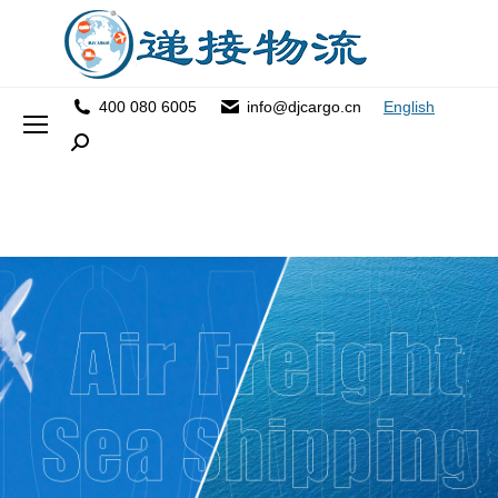
400 080 6005
info@djcargo.cn
English
Search: