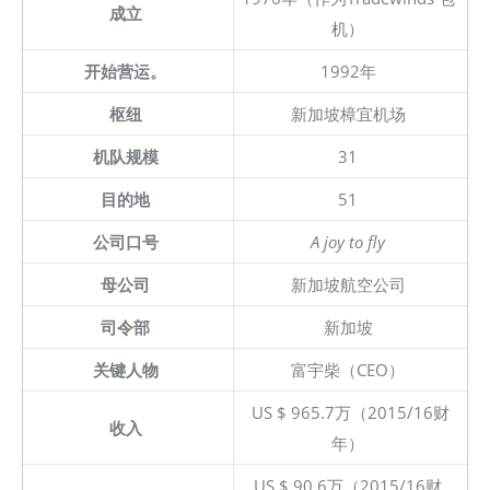
成立
机）
开始营运。
1992年
枢纽
新加坡樟宜机场
机队规模
31
目的地
51
公司口号
A joy to fly
母公司
新加坡航空公司
司令部
新加坡
关键人物
富宇柴（CEO）
US $ 965.7万（2015/16财
收入
年）
US $ 90.6万（2015/16财