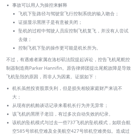
事故可以用人为操控来解释
飞机下坠路径与驾驶室飞行控制系统的输入吻合；
证据显示黑匣子是有意被关闭；
坠机的过程中驾驶人员应控制飞机复飞，并没有人尝试
去做；
控制飞机下坠的操作更可能是机长所为。
不过，有遇难者家属在洛杉矶法院提起诉讼，控告飞机尾舵控
制器制造商Parker Hannifin。原告律师团提出尾舵故障是导致
飞机坠毁的原因，而非人为因素。证据如下：
机长虽然投资股票失利，但是损失相较家庭财产来说不
大；
从现有的机舱谈话记录来看机长行为并无异常；
该飞机的黑匣子老旧，有过多次自动失效的纪录。
该机的坠机模式与过去一些737飞机的坠机模式，如联合航
空585号班机空难及全美航空427号班机空难类似。造成过