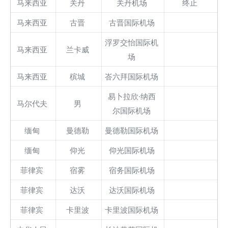
马来西亚
关丹
关丹机场
终止
马来西亚
古晋
古晋国际机场
浮罗交怡国际机
马来西亚
兰卡威
场
马来西亚
槟城
峇六拜国际机场
易卜拉欣·纳西
马尔代夫
男
尔国际机场
缅甸
曼德勒
曼德勒国际机场
缅甸
仰光
仰光国际机场
菲律宾
宿雾
宿务国际机场
菲律宾
达沃
达沃国际机场
菲律宾
卡里波
卡里波国际机场