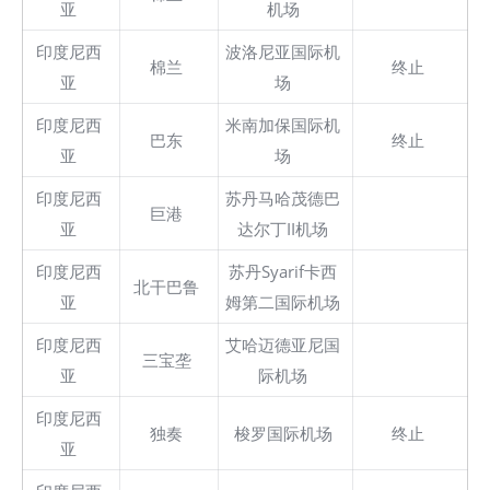
亚
机场
印度尼西
波洛尼亚国际机
棉兰
终止
亚
场
印度尼西
米南加保国际机
巴东
终止
亚
场
印度尼西
苏丹马哈茂德巴
巨港
亚
达尔丁II机场
印度尼西
苏丹Syarif卡西
北干巴鲁
亚
姆第二国际机场
印度尼西
艾哈迈德亚尼国
三宝垄
亚
际机场
印度尼西
独奏
梭罗国际机场
终止
亚