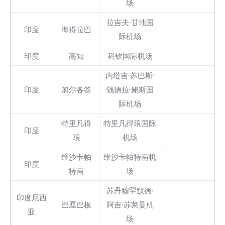
场
拉吉夫·甘地国
印度
海得拉巴
际机场
印度
高知
科钦国际机场
内塔吉·苏巴斯·
印度
加尔各答
钱德拉·鲍斯国
际机场
特里凡得
特里凡得琅国际
印度
琅
机场
维沙卡帕
维沙卡帕特南机
印度
特南
场
苏丹穆罕默德·
印度尼西
巴厘巴板
阿吉·苏莱曼机
亚
场