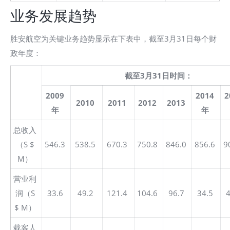
业务发展趋势
胜安航空为关键业务趋势显示在下表中，截至3月31日每个财
政年度：
截至3月31日时间：
2009
2014
2
2010
2011
2012
2013
年
年
总收入
（S $
546.3
538.5
670.3
750.8
846.0
856.6
9
M）
营业利
润（S
33.6
49.2
121.4
104.6
96.7
34.5
4
$ M）
载客人