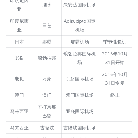
印度尼西
泗水
朱安达国际机场
亚
印度尼西
Adisucipto国际
日惹
亚
机场
日本
那霸
那霸机场
季节性包机
琅勃拉邦国际机
2016年10月
老挝
琅勃拉邦
场
31日开始
2016年10月
老挝
万象
瓦岱国际机场
31日恢复
澳门
澳门
澳门国际机场
终止
哥打京那
马来西亚
亚庇国际机场
巴鲁
马来西亚
吉隆坡
吉隆坡国际机场