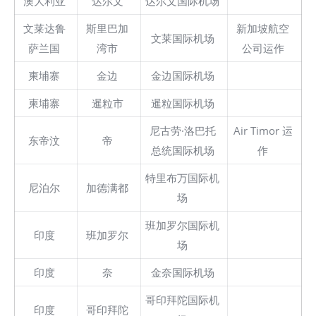
澳大利亚
达尔文
达尔文国际机场
文莱达鲁
斯里巴加
新加坡航空
文莱国际机场
萨兰国
湾市
公司运作
柬埔寨
金边
金边国际机场
柬埔寨
暹粒市
暹粒国际机场
尼古劳·洛巴托
Air Timor 运
东帝汶
帝
总统国际机场
作
特里布万国际机
尼泊尔
加德满都
场
班加罗尔国际机
印度
班加罗尔
场
印度
奈
金奈国际机场
哥印拜陀国际机
印度
哥印拜陀