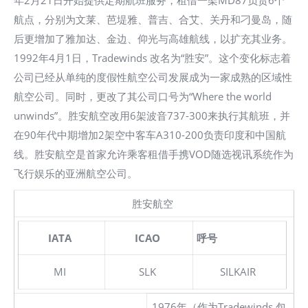
年2月21日开始提供定期航班服务，租借一架MD87负责6个
航点，分别为文莱、芭堤雅、普吉、合艾、关丹和刁曼岛，随
后更增加了雅加达、金边、仰光与高雄航线，以扩充其业务。
1992年4月1日，Tradewinds 改名为“胜安”。这个变化标志着
公司已经从单纯的度假性航空公司发展成为一家成熟的区域性
航空公司。同时，更改了其公司口号为“Where the world
unwinds”。胜安航空改用6架波音737-300来执行其航班，并
在90年代中期增加2架空中客车A310-200负责印度和中国航
线。胜安航空是首家允许乘客租借手携VOD随选视讯系统作为
飞行娱乐的亚洲航空公司。
胜安航空
IATA
ICAO
呼号
MI
SLK
SILKAIR
1976年（作为Tradewinds 包