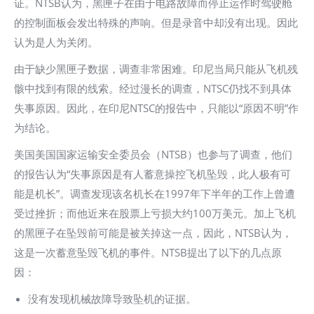
证。NTSB认为，黑匣子在由于电路故障而停止运作时驾驶舱
的控制面板会发出特殊的声响。但是录音中却没有出现。因此
认为是人为关闭。
由于缺少黑匣子数据，调查非常困难。印尼当局只能从飞机残
骸中找到有限的线索。经过漫长的调查，NTSC仍找不到具体
失事原因。因此，在印尼NTSC的报告中，只能以“原因不明”作
为结论。
美国美国国家运输安全委员会（NTSB）也参与了调查，他们
的报告认为“失事原因是有人蓄意操控飞机坠毁，此人极有可
能是机长”。调查发现该名机长在1997年下半年的工作上曾遭
受过挫折；而他近来在股票上亏损大约100万美元。加上飞机
的黑匣子在坠毁前可能是被关掉这一点，因此，NTSB认为，
这是一次蓄意坠毁飞机的事件。NTSB提出了以下的几点原
因：
没有发现机械故障导致坠机的证据。