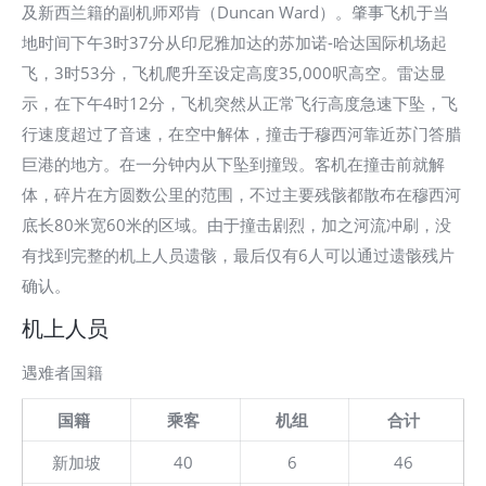
及新西兰籍的副机师邓肯（Duncan Ward）。肇事飞机于当
地时间下午3时37分从印尼雅加达的苏加诺-哈达国际机场起
飞，3时53分，飞机爬升至设定高度35,000呎高空。雷达显
示，在下午4时12分，飞机突然从正常飞行高度急速下坠，飞
行速度超过了音速，在空中解体，撞击于穆西河靠近苏门答腊
巨港的地方。在一分钟内从下坠到撞毁。客机在撞击前就解
体，碎片在方圆数公里的范围，不过主要残骸都散布在穆西河
底长80米宽60米的区域。由于撞击剧烈，加之河流冲刷，没
有找到完整的机上人员遗骸，最后仅有6人可以通过遗骸残片
确认。
机上人员
遇难者国籍
国籍
乘客
机组
合计
新加坡
40
6
46