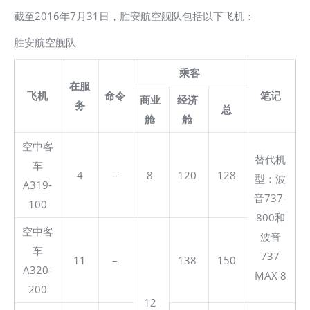
截至2016年7月31日，胜安航空舰队包括以下飞机：
胜安航空舰队
乘客
在服
飞机
命令
笔记
商业
经济
务
总
舱
舱
空中客
替代机
车
4
–
8
120
128
型：波
A319-
音737-
100
800和
空中客
波音
车
737
11
–
138
150
A320-
MAX 8
200
12