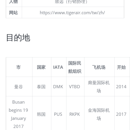
人物
致远（行销协理）
网站
https://www.tigerair.com/tw/zh/
目的地
国际民
市
国家
IATA
飞机场
开始
航组织
廊曼国际机
曼谷
泰国
DMK
VTBD
2014
场
Busan
begins 19
金海国际机
韩国
PUS
RKPK
2017
January
场
2017