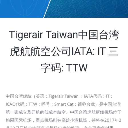
Tigerair Taiwan中国台湾
虎航航空公司IATA: IT 三
字码: TTW
中国台湾虎航（英语：Tigerair Taiwan ；IATA代码：IT；
ICAO代码：TTW；呼号：Smart Cat；简称台虎）是中国台湾
第一家成立及开航的低成本航空。中国台湾虎航枢纽机场位于
桃园国际机场，重点机场则在高雄小港机场，并将在2017年3