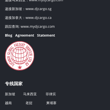
递接新加坡：
www.djcargo.sg
递接加拿大：
www.djcargo.ca
跟踪查询:
www.mydjcargo.com
Blog
Agreement
Statement
专线国家
新加坡
马来西亚
菲律宾
越南
老挝
柬埔寨