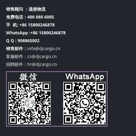
销售顾问 ：递接物流
免费电话：400 080 6005
手 机:
+86 15800246878
WhatsApp :+86 15800246878
Q Q : 908865002
销售邮件：
info@djcargo.cn
客服邮件：cs@djcargo.cn
招聘邮件：hr@djcargo.cn