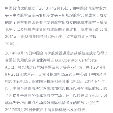
中国台湾虎航成立于2013年12月16日，由中国台湾航空业龙
头－中华航空及东南亚航空龙头－新加坡航空合资成立，成立
的两个最主要原因是要与复兴航空所成立的低成本航空－威航
竞争，以及拓展虎航集团航线版图至东北亚，资本额为新台币
20亿元（由华航集团持股90%为主、欣丰虎航则只持股
10%）。
2014年9月19日中国台湾虎航筹设进度超越威航先成功取得了
交通部民用航空运输业许可证 (Air Operator Certificate,
AOC)，可合法进行网站售票及营运等商业行为，并于2014年
9月26日正式营运。目前其枢纽机场及转运中心设于中国台湾
桃园国际机场，高雄国际机场则是其重点机场。2014下半年
起，中国台湾虎航决定逐步增加桃园机场以外的国际航线，除
了迎接竞争激烈的低成本航空市场，还可以快速调度机队，因
此优先开辟由重点机场高雄国际机场出发的航线，也将在
2017年3月29日开航台中清泉岗机场出发的航线。