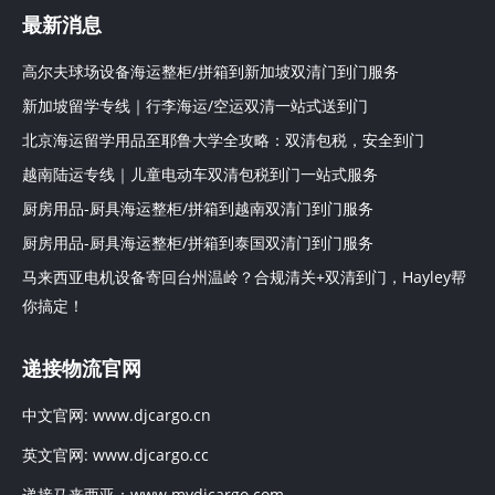
最新消息
高尔夫球场设备海运整柜/拼箱到新加坡双清门到门服务
新加坡留学专线｜行李海运/空运双清一站式送到门
北京海运留学用品至耶鲁大学全攻略：双清包税，安全到门
越南陆运专线｜儿童电动车双清包税到门一站式服务
厨房用品-厨具海运整柜/拼箱到越南双清门到门服务
厨房用品-厨具海运整柜/拼箱到泰国双清门到门服务
马来西亚电机设备寄回台州温岭？合规清关+双清到门，Hayley帮
你搞定！
递接物流官网
中文官网:
www.djcargo.cn
英文官网:
www.djcargo.cc
递接马来西亚：
www.mydjcargo.com