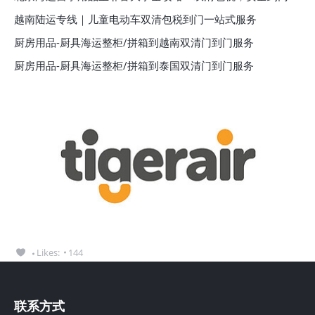
越南陆运专线｜儿童电动车双清包税到门一站式服务
厨房用品-厨具海运整柜/拼箱到越南双清门到门服务
厨房用品-厨具海运整柜/拼箱到泰国双清门到门服务
Likes:
144
联系方式