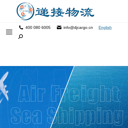
400 080 6005
info@djcargo.cn
English
Search: