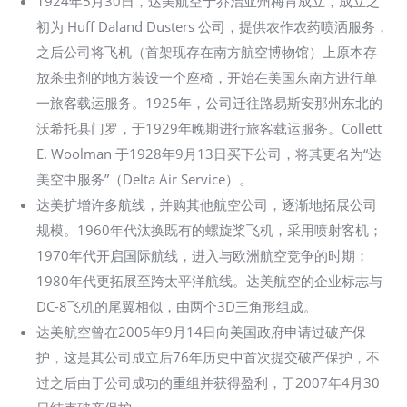
1924年5月30日，达美航空于乔治亚州梅肯成立，成立之
初为 Huff Daland Dusters 公司，提供农作农药喷洒服务，
之后公司将飞机（首架现存在南方航空博物馆）上原本存
放杀虫剂的地方装设一个座椅，开始在美国东南方进行单
一旅客载运服务。1925年，公司迁往路易斯安那州东北的
沃希托县门罗，于1929年晚期进行旅客载运服务。Collett
E. Woolman 于1928年9月13日买下公司，将其更名为“达
美空中服务”（Delta Air Service）。
达美扩增许多航线，并购其他航空公司，逐渐地拓展公司
规模。1960年代汰换既有的螺旋桨飞机，采用喷射客机；
1970年代开启国际航线，进入与欧洲航空竞争的时期；
1980年代更拓展至跨太平洋航线。达美航空的企业标志与
DC-8飞机的尾翼相似，由两个3D三角形组成。
达美航空曾在2005年9月14日向美国政府申请过破产保
护，这是其公司成立后76年历史中首次提交破产保护，不
过之后由于公司成功的重组并获得盈利，于2007年4月30