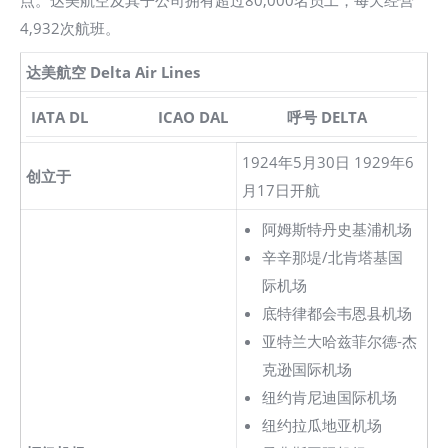
点。达美航空及其子公司拥有超过80,000名员工，每天经营
4,932次航班。
达美航空 Delta Air Lines
IATA DL
ICAO DAL
呼号 DELTA
1924年5月30日 1929年6
创立于
月17日开航
阿姆斯特丹史基浦机场
辛辛那堤/北肯塔基国
际机场
底特律都会韦恩县机场
亚特兰大哈兹菲尔德-杰
克逊国际机场
纽约肯尼迪国际机场
纽约拉瓜地亚机场