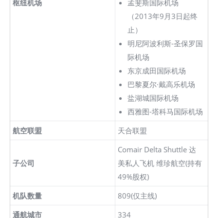
枢纽机场
孟斐斯国际机场
（2013年9月3日起终
止）
明尼阿波利斯-圣保罗国
际机场
东京成田国际机场
巴黎夏尔·戴高乐机场
盐湖城国际机场
西雅图-塔科马国际机场
航空联盟
天合联盟
Comair Delta Shuttle 达
子公司
美私人飞机 维珍航空(持有
49%股权)
机队数量
809(仅主线)
通航城市
334