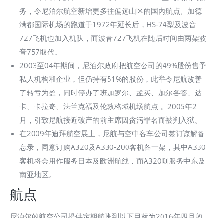
务，令尼泊尔航空新增更多往偏远山区的国内航点。加德
满都国际机场的跑道于1972年延长后，HS-74型及波音
727飞机也加入机队，而波音727飞机在随后时间由两架波
音757取代。
2003至04年期间，尼泊尔政府把航空公司的49%股份售予
私人机构和企业，但仍持有51%的股份，此举令尼航改善
了转亏为盈，同时停办了班加罗尔、孟买、加尔各答、达
卡、卡拉奇、法兰克福及伦敦格域机场航点 。2005年2
月，引致尼航接近破产的前主席因贪污罪名而被判入狱。
在2009年迪拜航空展上，尼航与空中客车公司签订谅解备
忘录，同意订购A320及A330-200客机各一架，其中A330
客机将会用作服务日本及欧洲航线，而A320则服务中东及
南亚地区。
航点
尼泊尔的航空公司提供定期航班到以下目标为2016年四月的