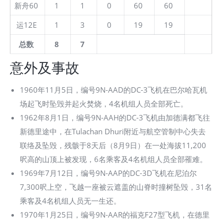
新舟60
1
1
0
60
60
运12E
1
3
0
19
19
总数
8
7
意外及事故
1960年11月5日，编号9N-AAD的DC-3飞机在巴尔哈瓦机
场起飞时坠毁并起火焚烧，4名机组人员全部死亡。
1962年8月1日，编号9N-AAH的DC-3飞机由加德满都飞往
新德里途中，在Tulachan Dhuri附近与航空管制中心失去
联络及坠毁，残骸于8天后（8月9日）在一处海拔11,200
呎高的山顶上被发现，6名乘客及4名机组人员全部罹难。
1969年7月12日，编号9N-AAP的DC-3D飞机在尼泊尔
7,300呎上空，飞越一座被云遮盖的山脊时撞树坠毁，31名
乘客及4名机组人员无一生还。
1970年1月25日，编号9N-AAR的福克F27型飞机，在德里