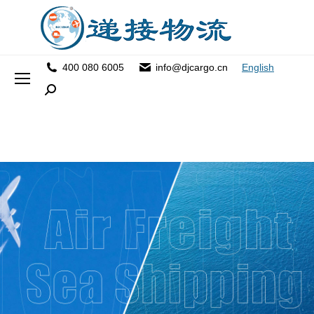
400 080 6005
info@djcargo.cn
English
Search: