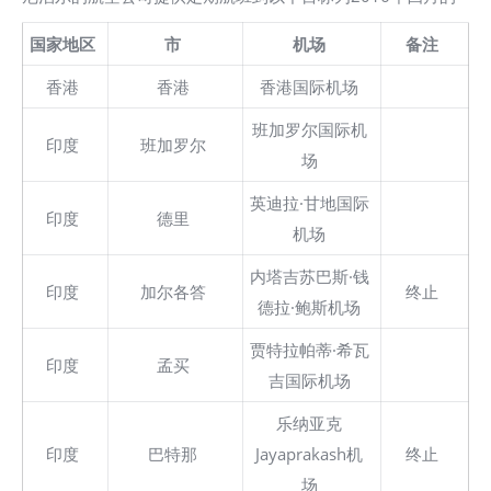
国家地区
市
机场
备注
香港
香港
香港国际机场
班加罗尔国际机
印度
班加罗尔
场
英迪拉·甘地国际
印度
德里
机场
内塔吉苏巴斯·钱
印度
加尔各答
终止
德拉·鲍斯机场
贾特拉帕蒂·希瓦
印度
孟买
吉国际机场
乐纳亚克
印度
巴特那
Jayaprakash机
终止
场