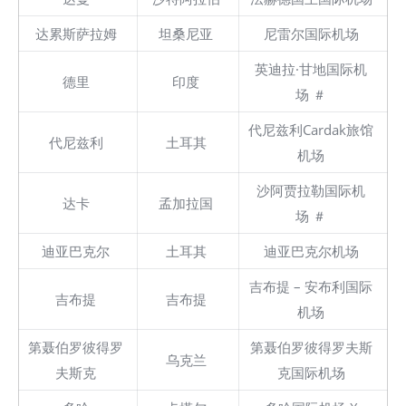
达累斯萨拉姆
坦桑尼亚
尼雷尔国际机场
英迪拉·甘地国际机
德里
印度
场 ＃
代尼兹利Cardak旅馆
代尼兹利
土耳其
机场
沙阿贾拉勒国际机
达卡
孟加拉国
场 ＃
迪亚巴克尔
土耳其
迪亚巴克尔机场
吉布提 – 安布利国际
吉布提
吉布提
机场
第聂伯罗彼得罗
第聂伯罗彼得罗夫斯
乌克兰
夫斯克
克国际机场