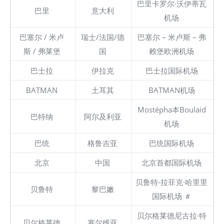
巴里卡罗尔·沃伊蒂瓦
巴里
意大利
机场
巴塞尔 / 米卢
瑞士/法国/德
巴塞尔 – 米卢斯 – 弗
斯 / 弗莱堡
国
赖堡欧洲机场
巴士拉
伊拉克
巴士拉国际机场
BATMAN
土耳其
BATMAN机场
Mostépha本Boulaid
巴特纳
阿尔及利亚
机场
巴统
格鲁吉亚
巴统国际机场
北京
中国
北京首都国际机场
贝鲁特-拉菲克·哈里里
贝鲁特
黎巴嫩
国际机场 ＃
贝尔格莱德尼古拉·特
贝尔格莱德
塞尔维亚