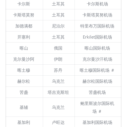
卡尔斯
土耳其
卡尔斯机场
卡斯塔莫努
土耳其
卡斯塔莫努机场
加德满都
尼泊尔
特里布万国际机场
开塞利
土耳其
Erkilet国际机场
喀山
俄国
喀山国际机场
克尔曼沙阿
伊朗
克尔曼沙汗机场
喀土穆
苏丹
喀土穆国际机场 ＃
赫尔松
乌克兰
赫尔松国际机场
苦盏
塔吉克斯坦
苦盏机场
鲍里斯波尔国际机
基辅
乌克兰
场 ＃
基加利
卢旺达
基加利国际机场