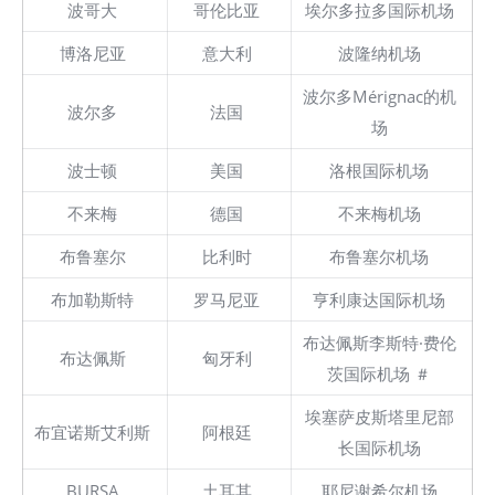
波哥大
哥伦比亚
埃尔多拉多国际机场
博洛尼亚
意大利
波隆纳机场
波尔多Mérignac的机
波尔多
法国
场
波士顿
美国
洛根国际机场
不来梅
德国
不来梅机场
布鲁塞尔
比利时
布鲁塞尔机场
布加勒斯特
罗马尼亚
亨利康达国际机场
布达佩斯李斯特·费伦
布达佩斯
匈牙利
茨国际机场 ＃
埃塞萨皮斯塔里尼部
布宜诺斯艾利斯
阿根廷
长国际机场
BURSA
土耳其
耶尼谢希尔机场