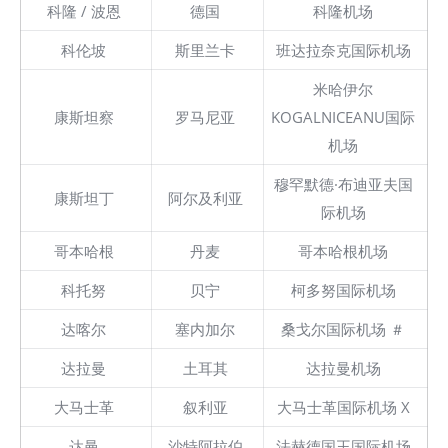
科隆 / 波恩
德国
科隆机场
科伦坡
斯里兰卡
班达拉奈克国际机场
米哈伊尔
康斯坦察
罗马尼亚
KOGALNICEANU国际
机场
穆罕默德·布迪亚夫国
康斯坦丁
阿尔及利亚
际机场
哥本哈根
丹麦
哥本哈根机场
科托努
贝宁
柯多努国际机场
达喀尔
塞内加尔
桑戈尔国际机场 ＃
达拉曼
土耳其
达拉曼机场
大马士革
叙利亚
大马士革国际机场 X
达曼
沙特阿拉伯
法赫德国王国际机场