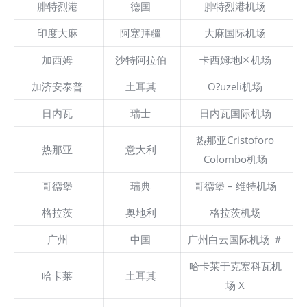
腓特烈港
德国
腓特烈港机场
印度大麻
阿塞拜疆
大麻国际机场
加西姆
沙特阿拉伯
卡西姆地区机场
加济安泰普
土耳其
O?uzeli机场
日内瓦
瑞士
日内瓦国际机场
热那亚Cristoforo
热那亚
意大利
Colombo机场
哥德堡
瑞典
哥德堡 – 维特机场
格拉茨
奥地利
格拉茨机场
广州
中国
广州白云国际机场 ＃
哈卡莱于克塞科瓦机
哈卡莱
土耳其
场 X