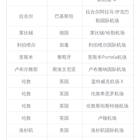
拉合尔阿拉马·伊克巴
拉合尔
巴基斯坦
勒国际机场
莱比锡
德国
莱比锡/哈勒机场
利伯维尔
加蓬
利伯维尔国际机场
里斯本
葡萄牙
里斯本Portela机场
卢布尔雅那
斯洛文尼亚
卢布雅纳国际机场
伦敦
英国
盖特威克机场 X
伦敦
英国
伦敦希思罗机场
伦敦
英国
伦敦斯坦斯特德机场
伦敦
英国
卢顿机场
洛杉矶
美国
洛杉矶国际机场