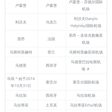
卢森堡 – 芬德尔国际
卢森堡
卢森堡
机场
利沃夫Danylo
利沃夫
乌克兰
Halytskyi国际机场
里昂 – 圣埃克絮佩里
里昂
法国
机场
马斯特里赫特
荷兰
马斯特里赫亚琛机场
马德里巴拉哈斯机
马德里
西班牙
场 ＃
马埃 ^ 始于2016
塞舌尔
塞舌尔国际机场
年10月31日
马拉加
西班牙
马拉加机场
马拉蒂亚
土耳其
马拉蒂亚Erha?机场