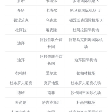
多哈
卡塔尔
多哈国际机场 X
多哈
卡塔尔
哈马德国际机场 ＃
顿涅茨克
乌克兰
顿涅茨克国际机场 X
杜阿拉
喀麦隆
杜阿拉国际机场
阿拉伯联合酋
阿勒马克图姆国际机
迪拜
长国
场
阿拉伯联合酋
迪拜
迪拜国际机场
长国
都柏林
爱尔兰
都柏林机场
杜布罗夫尼克
克罗地亚
杜布罗夫尼克机场
德班
南非
沙卡国王国际机场
杜尚别
塔吉克斯坦
杜尚别机场