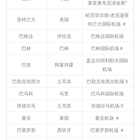
塞里奥韦尼泽洛斯”
哈茨菲尔德-杰克逊亚
亚特兰大
美国
特兰大国际机场 ＃
巴格达
伊拉克
巴格达国际机场
巴林
巴林
巴林国际机场＃
盖达尔阿利耶夫国际
巴库
阿塞拜疆
机场
巴勒克埃西尔
土耳其
巴勒克埃西尔机场 X
巴马科
马里
巴马科国际机场
班德尔马
土耳其
班德尔马机场 X
曼谷
泰国
曼谷机场 ＃
巴塞罗那
西班牙
巴塞罗那机场 ＃