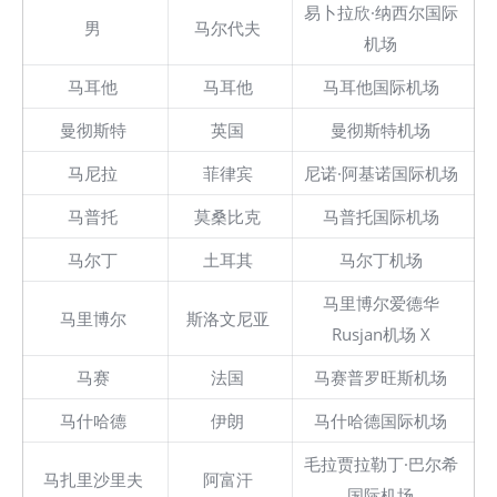
易卜拉欣·纳西尔国际
男
马尔代夫
机场
马耳他
马耳他
马耳他国际机场
曼彻斯特
英国
曼彻斯特机场
马尼拉
菲律宾
尼诺·阿基诺国际机场
马普托
莫桑比克
马普托国际机场
马尔丁
土耳其
马尔丁机场
马里博尔爱德华
马里博尔
斯洛文尼亚
Rusjan机场 X
马赛
法国
马赛普罗旺斯机场
马什哈德
伊朗
马什哈德国际机场
毛拉贾拉勒丁·巴尔希
马扎里沙里夫
阿富汗
国际机场