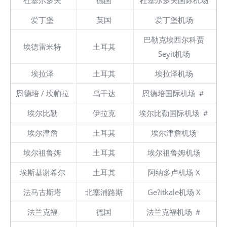
杜塞尔多夫
德国
杜塞尔多夫国际机场
爱丁堡
英国
爱丁堡机场
巴勒克埃西尔科贾
埃德雷米特
土耳其
Seyit机场
埃拉泽
土耳其
埃拉泽机场
恩德培 / 坎帕拉
乌干达
恩德培国际机场 ＃
埃尔比勒
伊拉克
埃尔比勒国际机场 ＃
埃尔津詹
土耳其
埃尔津詹机场
埃尔祖鲁姆
土耳其
埃尔祖鲁姆机场
埃斯基谢希尔
土耳其
阿纳多卢机场 X
法马古斯塔
北塞浦路斯
Ge?itkale机场 X
法兰克福
德国
法兰克福机场 ＃