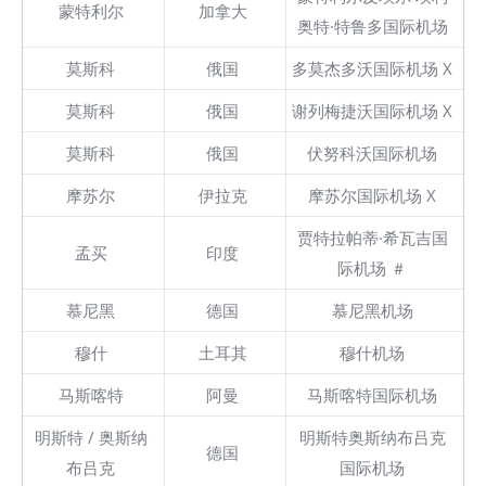
蒙特利尔
加拿大
奥特·特鲁多国际机场
莫斯科
俄国
多莫杰多沃国际机场 X
莫斯科
俄国
谢列梅捷沃国际机场 X
莫斯科
俄国
伏努科沃国际机场
摩苏尔
伊拉克
摩苏尔国际机场 X
贾特拉帕蒂·希瓦吉国
孟买
印度
际机场 ＃
慕尼黑
德国
慕尼黑机场
穆什
土耳其
穆什机场
马斯喀特
阿曼
马斯喀特国际机场
明斯特 / 奥斯纳
明斯特奥斯纳布吕克
德国
布吕克
国际机场