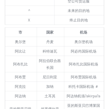
空公司货运服
^
未来的目的地
X
终止目的地
市
国家
机场
奥尔堡
丹麦
奥尔堡机场
阿比让
科特迪瓦
阿必尚国际机场
阿拉伯联合酋
阿布扎比
阿布扎比国际机场
长国
阿布贾
尼日利亚
阿布贾国际机场
阿克拉
加纳
科托卡国际机场 ＃
阿达纳
土耳其
阿达纳机场?akirpa?a
亚的斯亚贝巴博莱国
亚的斯亚贝巴
埃塞俄比亚