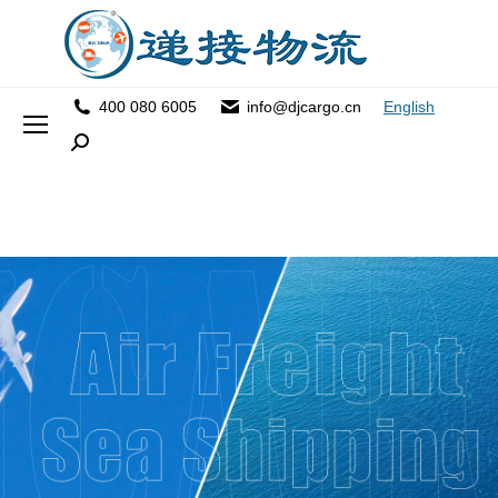
400 080 6005
info@djcargo.cn
English
Search: