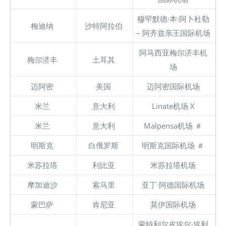
穆罕默德·本·阿卜杜勒
梅迪纳
沙特阿拉伯
– 阿齐兹亲王国际机场
阿马西亚梅尔济丰机
梅尔济丰
土耳其
场
迈阿密
美国
迈阿密国际机场
米兰
意大利
Linate机场 X
米兰
意大利
Malpensa机场 ＃
明斯克
白俄罗斯
明斯克国际机场 ＃
米苏拉塔
利比亚
米苏拉塔机场
摩加迪沙
索马里
亚丁·阿德国际机场
蒙巴萨
肯尼亚
莫伊国际机场
蒙特利尔皮埃尔·埃利