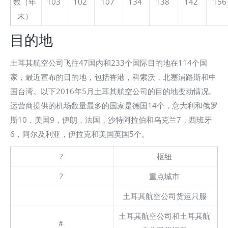
数（年
103
102
107
134
138
142
156
末）
目的地
土耳其航空公司飞往47国内和233个国际目的地在114个国
家，最近宣布的目的地，包括香港，科索沃，北塞浦路斯和中
国台湾。以下2016年5月土耳其航空公司的目的地变动情况。
运营商提供的机场数量最多的国家是德国14个，意大利和俄罗
斯10，美国9，伊朗，法国，沙特阿拉伯和乌克兰7，西班牙
6，阿尔及利亚，伊拉克和美国英国5个。
?
枢纽
?
重点城市
土耳其航空公司货运只服
土耳其航空公司和土耳其航
＃