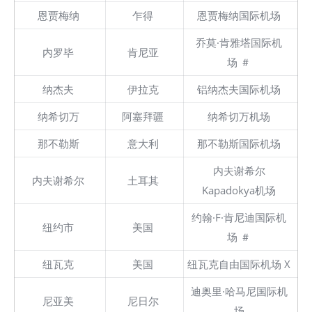
恩贾梅纳
乍得
恩贾梅纳国际机场
乔莫·肯雅塔国际机
内罗毕
肯尼亚
场 ＃
纳杰夫
伊拉克
铝纳杰夫国际机场
纳希切万
阿塞拜疆
纳希切万机场
那不勒斯
意大利
那不勒斯国际机场
内夫谢希尔
内夫谢希尔
土耳其
Kapadokya机场
约翰·F·肯尼迪国际机
纽约市
美国
场 ＃
纽瓦克
美国
纽瓦克自由国际机场 X
迪奥里·哈马尼国际机
尼亚美
尼日尔
场