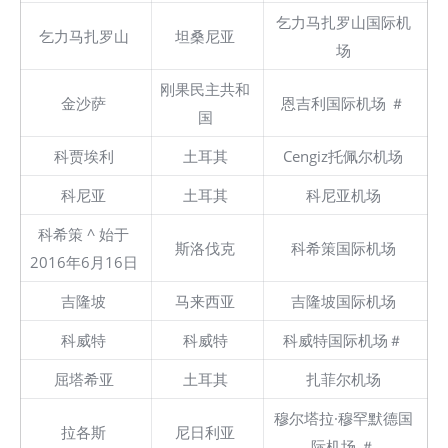
乞力马扎罗山国际机
乞力马扎罗山
坦桑尼亚
场
刚果民主共和
金沙萨
恩吉利国际机场 ＃
国
科贾埃利
土耳其
Cengiz托佩尔机场
科尼亚
土耳其
科尼亚机场
科希策 ^ 始于
斯洛伐克
科希策国际机场
2016年6月16日
吉隆坡
马来西亚
吉隆坡国际机场
科威特
科威特
科威特国际机场＃
屈塔希亚
土耳其
扎菲尔机场
穆尔塔拉·穆罕默德国
拉各斯
尼日利亚
际机场 ＃