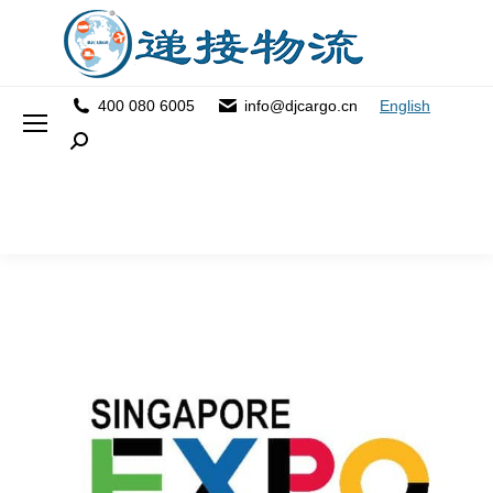
400 080 6005
info@djcargo.cn
English
Search: