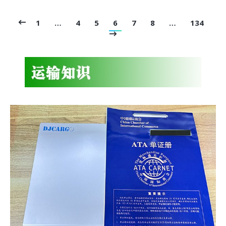
1
…
4
5
6
7
8
…
134