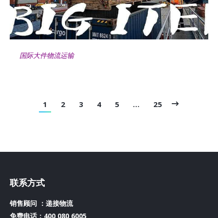
国际大件物流运输
1
2
3
4
5
…
25
联系方式
销售顾问 ：递接物流
免费电话：400 080 6005