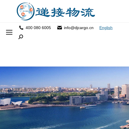
400 080 6005
info@djcargo.cn
English
Search: