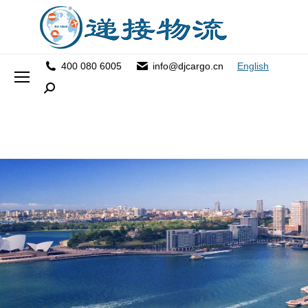
400 080 6005
info@djcargo.cn
English
Search: