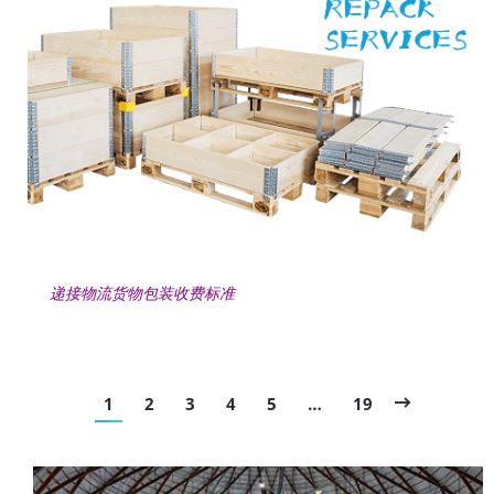
递接物流货物包装收费标准
1
2
3
4
5
…
19