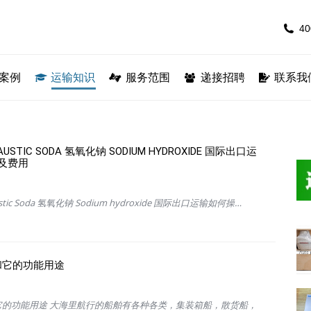
40
40
专线
案例
运输案例
运输知识
运输知识
服务范围
服务范围
递接招聘
递接招聘
联系我
STIC SODA 氢氧化钠 SODIUM HYDROXIDE 国际出口运
及费用
tic Soda 氢氧化钠 Sodium hydroxide 国际出口运输如何操…
和它的功能用途
和它的功能用途 大海里航行的船舶有各种各类，集装箱船，散货船，