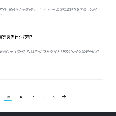
质? 包税等于不纳税吗？ Incoterms 里面描述的贸易术语，实则
…
需要提供什么资料?
提供什么资料? UN38.3的八项检测报关 MSDS (化学运输安全说明
15
16
17
…
51