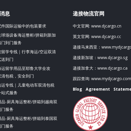
消息
递接物流官网
配件国际运输中的包装要求
中文官网:
www.djcargo.cn
夫球场设备海运整柜/拼箱到新加
英文官网:
www.djcargo.cc
清门到门服务
递接马来西亚：
www.mydjcarg
坡留学专线｜行李海运/空运双清
递接新加坡：
www.djcargo.sg
式送到门
递接加拿大：
www.djcargo.ca
海运留学用品至耶鲁大学全攻
双清包税，安全到门
跟踪查询:
www.mydjcargo.co
陆运专线｜儿童电动车双清包税
Blog
Agreement
Statem
一站式服务
用品-厨具海运整柜/拼箱到越南双
到门服务
用品-厨具海运整柜/拼箱到泰国双
到门服务