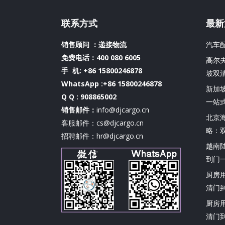
联系方式
最新
销售顾问 ：递接物流
汽车
免费电话：400 080 6005
高尔
手 机:
+86 15800246878
坡双
WhatsApp :+86 15800246878
新加
Q Q : 908865002
一站
销售邮件：
info@djcargo.cn
北京
客服邮件：cs@djcargo.cn
略：
招聘邮件：hr@djcargo.cn
越南
到门
厨房
清门
厨房
清门