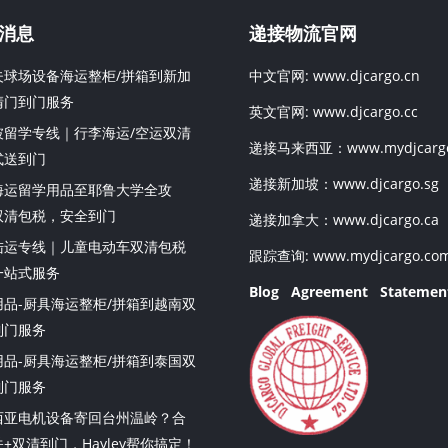
消息
递接物流官网
夫球场设备海运整柜/拼箱到新加
中文官网:
www.djcargo.cn
清门到门服务
英文官网:
www.djcargo.cc
坡留学专线｜行李海运/空运双清
递接马来西亚：
www.mydjcarg
式送到门
递接新加坡：
www.djcargo.sg
海运留学用品至耶鲁大学全攻
双清包税，安全到门
递接加拿大：
www.djcargo.ca
陆运专线｜儿童电动车双清包税
跟踪查询:
www.mydjcargo.co
一站式服务
Blog
Agreement
Statemen
用品-厨具海运整柜/拼箱到越南双
到门服务
用品-厨具海运整柜/拼箱到泰国双
到门服务
西亚电机设备寄回台州温岭？合
+双清到门，Hayley帮你搞定！